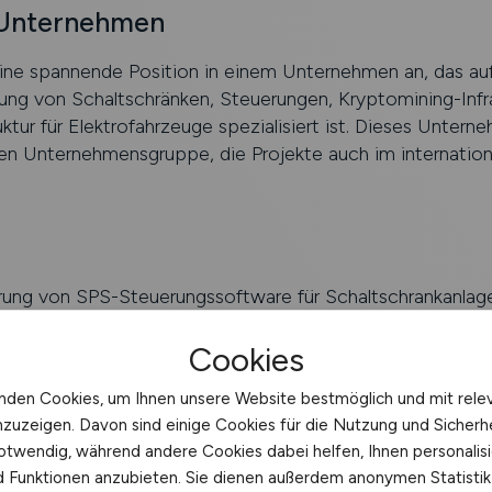
 Unternehmen
eine spannende Position in einem Unternehmen an, das au
ung von Schaltschränken, Steuerungen, Kryptomining-Infr
uktur für Elektrofahrzeuge spezialisiert ist. Dieses Unterne
ren Unternehmensgruppe, die Projekte auch im internatio
ung von SPS-Steuerungssoftware für Schaltschrankanlag
von Systemarchitekturen und Steuerkonzepten
on Visualisierungslösungen
Cookies
g der Inbetriebnahme und Funktionsprüfungen vor Ort
nden Cookies, um Ihnen unsere Website bestmöglich und mit rele
g in der Planung und Projektierung von Schaltanlagen
nzuzeigen. Davon sind einige Cookies für die Nutzung und Sicherh
otwendig, während andere Cookies dabei helfen, Ihnen personalisi
nd Funktionen anzubieten. Sie dienen außerdem anonymen Statisti