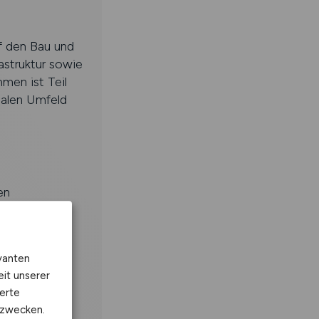
f den Bau und
astruktur sowie
hmen ist Teil
nalen Umfeld
en
vanten
eit unserer
erte
kzwecken.