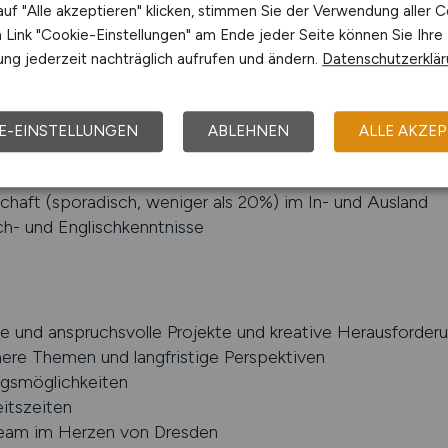
uf "Alle akzeptieren" klicken, stimmen Sie der Verwendung aller C
nes Studium oder staatlich geprüfter Techniker in Elektr
Link "Cookie-Einstellungen" am Ende jeder Seite können Sie Ihre
ungstechnik, Mechatronik, etc.
ng jederzeit nachträglich aufrufen und ändern.
Datenschutzerklä
Erfahrung in SPS-Programmierung und Visualisierungslösu
 Erfahrung in Elektrokonstruktion und -dokumentation mit
E-EINSTELLUNGEN
ABLEHNEN
ALLE AKZEP
eit und Ergebnisorientierung
chaft (sporadisch, weniger als 20%) im In- und Ausland
h- und Englischkenntnisse
le und anspruchsvolle Projekte und kreative Herausforder
ere Themen und langfristige Perspektiven
ngsmöglichkeiten
eitszeiten
Team im Herzen von Dresden