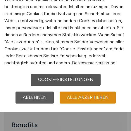
Profil
bestmöglich und mit relevanten Inhalten anzuzeigen. Davon
sind einige Cookies für die Nutzung und Sicherheit unserer
Sie verfügen über mehrjährige
Website notwendig, während andere Cookies dabei helfen,
Erfahrung in der Betreuung der
Ihnen personalisierte Inhalte und Funktionen anzubieten. Sie
dienen außerdem anonymen Statistikzwecken. Wenn Sie auf
Applikation SAP QM
"Alle akzeptieren" klicken, stimmen Sie der Verwendung aller
Bestenfalls konnten Sie bereits
Cookies zu. Unter dem Link "Cookie-Einstellungen" am Ende
Erfahrungen in der ABAP-
jeder Seite können Sie Ihre Entscheidung jederzeit
Programmierung sammeln
nachträglich aufrufen und ändern.
Datenschutzerklärung
Zudem zeichnen Sie sich durch gute
kommunikative sowie analytische
COOKIE-EINSTELLUNGEN
Fähigkeiten aus
Ihre sehr guten Deutsch- und
ABLEHNEN
ALLE AKZEPTIEREN
Englischkenntnisse, in Wort und Schrift,
runden Ihr Profil ab
Benefits