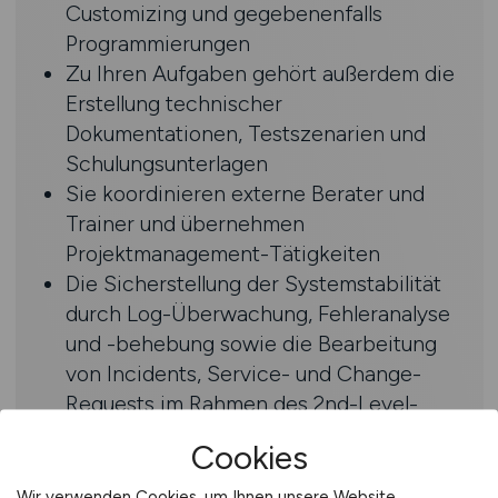
Customizing und gegebenenfalls
Programmierungen
Zu Ihren Aufgaben gehört außerdem die
Erstellung technischer
Dokumentationen, Testszenarien und
Schulungsunterlagen
Sie koordinieren externe Berater und
Trainer und übernehmen
Projektmanagement-Tätigkeiten
Die Sicherstellung der Systemstabilität
durch Log-Überwachung, Fehleranalyse
und -behebung sowie die Bearbeitung
von Incidents, Service- und Change-
Requests im Rahmen des 2nd-Level-
Supports runden Ihr vielseitiges
Cookies
Aufgabenprofil ab
Wir verwenden Cookies, um Ihnen unsere Website