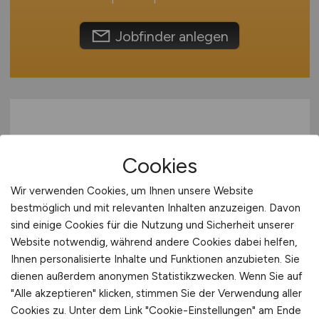
Europa
International
Jobfinder anlegen
Cookies
Wir verwenden Cookies, um Ihnen unsere Website
bestmöglich und mit relevanten Inhalten anzuzeigen. Davon
Informatiker / Mathematiker /
sind einige Cookies für die Nutzung und Sicherheit unserer
Data Scientist als Senior KI
Website notwendig, während andere Cookies dabei helfen,
Solution Engineer
(m/w/d)
Ihnen personalisierte Inhalte und Funktionen anzubieten. Sie
dienen außerdem anonymen Statistikzwecken. Wenn Sie auf
"Alle akzeptieren" klicken, stimmen Sie der Verwendung aller
DKMS Group gGmbH
Cookies zu. Unter dem Link "Cookie-Einstellungen" am Ende