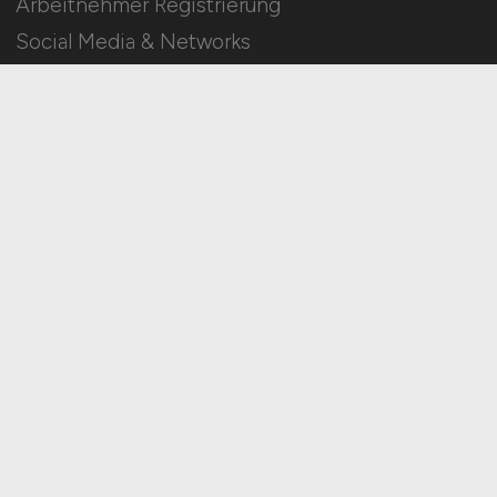
Arbeitnehmer Registrierung
Social Media & Networks
Gleichberechtigung & Vielfalt
HOME
IMPRESSUM
DATENSCHUTZ
COOKIE-EINSTELLUNGEN
AGB