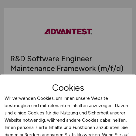
R&D Software Engineer
Maintenance Framework
(m/f/d)
Advantest Europe GmbH
Cookies
heute
Wir verwenden Cookies, um Ihnen unsere Website
Böblingen
bestmöglich und mit relevanten Inhalten anzuzeigen. Davon
sind einige Cookies für die Nutzung und Sicherheit unserer
Website notwendig, während andere Cookies dabei helfen,
Ihnen personalisierte Inhalte und Funktionen anzubieten. Sie
dienen außerdem anonymen Statistikzwecken. Wenn Sie auf