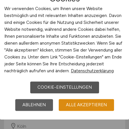
09.06.2026
Wir verwenden Cookies, um Ihnen unsere Website
bestmöglich und mit relevanten Inhalten anzuzeigen. Davon
Rottweil
sind einige Cookies für die Nutzung und Sicherheit unserer
Website notwendig, während andere Cookies dabei helfen,
Ihnen personalisierte Inhalte und Funktionen anzubieten. Sie
dienen außerdem anonymen Statistikzwecken. Wenn Sie auf
"Alle akzeptieren" klicken, stimmen Sie der Verwendung aller
Cookies zu. Unter dem Link "Cookie-Einstellungen" am Ende
jeder Seite können Sie Ihre Entscheidung jederzeit
nachträglich aufrufen und ändern.
Datenschutzerklärung
Softwareentwickler .Net Core
COOKIE-EINSTELLUNGEN
(m/w/d)
ABLEHNEN
ALLE AKZEPTIEREN
Hays
14.03.2026
Köln