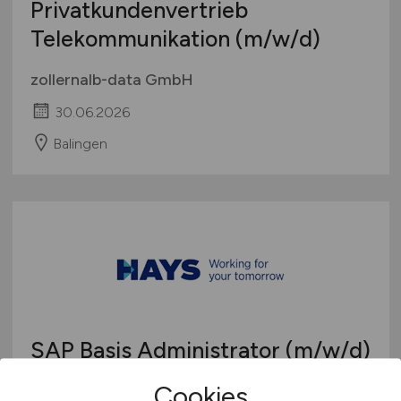
Privatkundenvertrieb
Telekommunikation
(m/w/d)
zollernalb-data GmbH
30.06.2026
Balingen
SAP Basis Administrator
(m/w/d)
Cookies
Hays