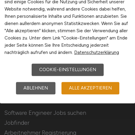
sind einige Cookies für die Nutzung und Sicherheit unserer
Für Arbeitgeber
Website notwendig, während andere Cookies dabei helfen,
Ihnen personalisierte Inhalte und Funktionen anzubieten. Sie
dienen außerdem anonymen Statistikzwecken. Wenn Sie auf
Stellenanzeigen schalten
"Alle akzeptieren" klicken, stimmen Sie der Verwendung aller
Mediadaten & Konditionen
Cookies zu. Unter dem Link "Cookie-Einstellungen" am Ende
jeder Seite können Sie Ihre Entscheidung jederzeit
Arbeitgeber Seite
nachträglich aufrufen und ändern.
Datenschutzerklärung
Arbeitgeber Kontakt
Karrierenetzwerk
COOKIE-EINSTELLUNGEN
ABLEHNEN
ALLE AKZEPTIEREN
Für Arbeitnehmer
Software Engineer Jobs suchen
Jobfinder
Arbeitnehmer Registrierung