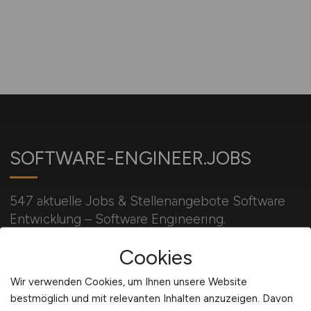
SOFTWARE-ENGINEER.JOBS
547 aktuelle Jobs & Stellenangebote Software
Entwicklung – Software Engineering.
Stellenangebot SW Entwickler – Software
Cookies
Engineer – Developer – Software Entwickler – IT
Entwicklung – jetzt bewerben.
Wir verwenden Cookies, um Ihnen unsere Website
bestmöglich und mit relevanten Inhalten anzuzeigen. Davon