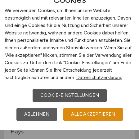
Developer
Wir verwenden Cookies, um Ihnen unsere Website
Scheidt & Bachmann Signalling Systems
bestmöglich und mit relevanten Inhalten anzuzeigen. Davon
GmbH
sind einige Cookies für die Nutzung und Sicherheit unserer
Website notwendig, während andere Cookies dabei helfen,
07.07.2026
Ihnen personalisierte Inhalte und Funktionen anzubieten. Sie
Mönchengladbach bei Düsseldorf
dienen außerdem anonymen Statistikzwecken. Wenn Sie auf
"Alle akzeptieren" klicken, stimmen Sie der Verwendung aller
Cookies zu. Unter dem Link "Cookie-Einstellungen" am Ende
jeder Seite können Sie Ihre Entscheidung jederzeit
nachträglich aufrufen und ändern.
Datenschutzerklärung
COOKIE-EINSTELLUNGEN
ABLEHNEN
ALLE AKZEPTIEREN
SAP CO Berater
(m/w/d)
Hays