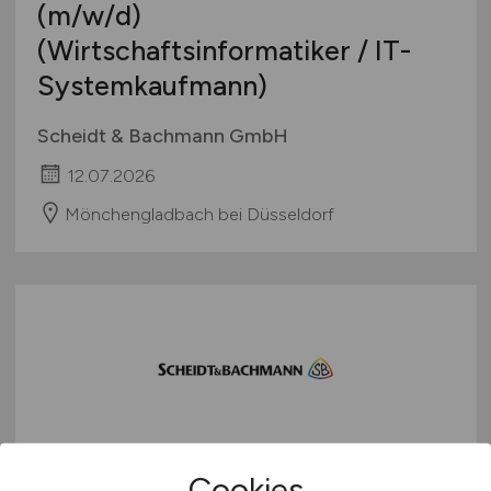
(m/w/d)
(Wirtschaftsinformatiker / IT-
Systemkaufmann)
Scheidt & Bachmann GmbH
12.07.2026
Mönchengladbach bei Düsseldorf
Junior
(m/w/d)
Salesforce
Cookies