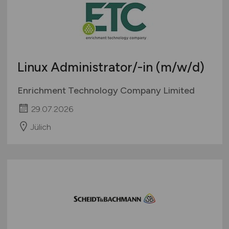
Deutschlandweit
Sonstige
Österreich
Schweiz
Europa
Linux Administrator/-in
(m/w/d)
International
Enrichment Technology Company Limited
29.07.2026
Jülich