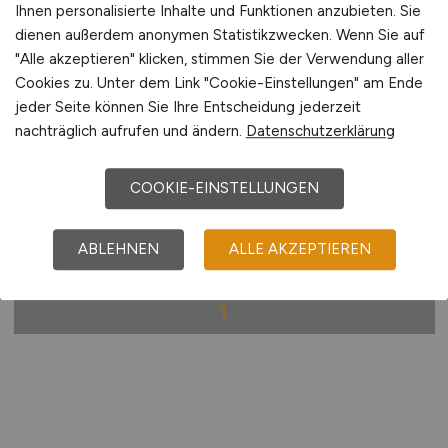
Ihnen personalisierte Inhalte und Funktionen anzubieten. Sie
dienen außerdem anonymen Statistikzwecken. Wenn Sie auf
Senior SAP ABAP Entwickler
"Alle akzeptieren" klicken, stimmen Sie der Verwendung aller
Finanzwesen (FI/CO, PSCD)
Cookies zu. Unter dem Link "Cookie-Einstellungen" am Ende
(m/w/d)
jeder Seite können Sie Ihre Entscheidung jederzeit
nachträglich aufrufen und ändern.
Datenschutzerklärung
Hays
COOKIE-EINSTELLUNGEN
18.04.2026
Hessen
ABLEHNEN
ALLE AKZEPTIEREN
1