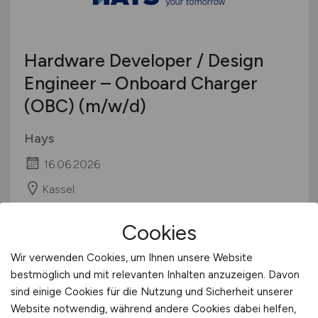
Schweiz
Europa
Hardware Developer / Design
International
Engineer – Onboard Charger
(OBC)
(m/w/d)
Hays
16.06.2026
Kassel
Cookies
Wir verwenden Cookies, um Ihnen unsere Website
bestmöglich und mit relevanten Inhalten anzuzeigen. Davon
sind einige Cookies für die Nutzung und Sicherheit unserer
Website notwendig, während andere Cookies dabei helfen,