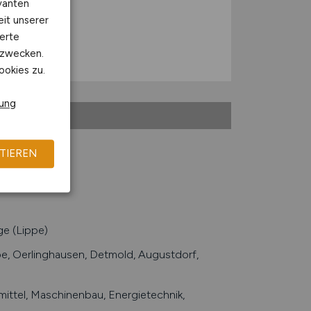
vanten
eit unserer
erte
kzwecken.
ookies zu.
rung
TIEREN
e (Lippe)
e, Oerlinghausen, Detmold, Augustdorf,
ittel, Maschinenbau, Energietechnik,