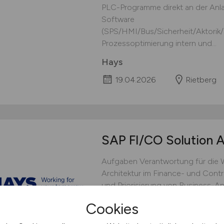
PLC-Programme direkt an der Anl
Software
(SPS/HMI/Bus/Sicherheit/Aktorik/S
Prozessoptimierung intern und...
Hays
19.04.2026
Rietberg
SAP FI/CO Solution 
Aufgaben Verantwortung für die W
Architektur im Finance- und Cont
und Priorisierung von Business-A
Zusammenarbeit mit nationalen un
Cookies
StakeholdernErstellung von Archit
Spezifikationen und...