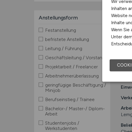
Wir verwe
Inhalten a
Website n
Anstellungsform
Inhalte u
Wenn Sie a
Festanstellung
Unter dem 
befristete Anstellung
Entscheidu
Leitung / Führung
Geschäftsleitung / Vorstand
COOKI
Projektarbeit / Freelancer
Arbeitnehmerüberlassung
Stad
geringfügige Beschäftigung /
Einw
Minijob
Verk
Berufseinstieg / Trainee
Arbe
Bachelor-/ Master-/ Diplom-
Arbeit
Lemgo
Studentenjobs /
Belie
Werkstudenten
Chemi