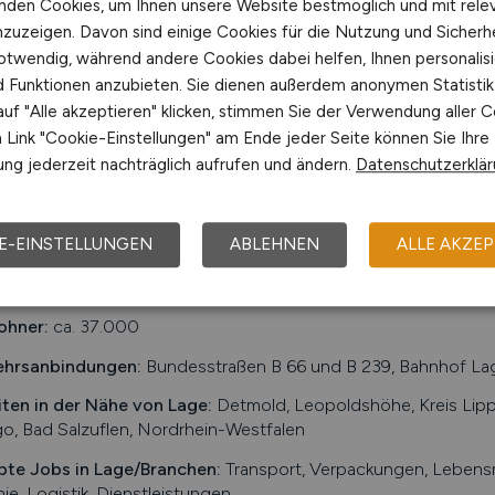
nden Cookies, um Ihnen unsere Website bestmöglich und mit rele
nzuzeigen. Davon sind einige Cookies für die Nutzung und Sicherh
Hays
otwendig, während andere Cookies dabei helfen, Ihnen personalisi
25.03.2026
Bielefeld
nd Funktionen anzubieten. Sie dienen außerdem anonymen Statisti
uf "Alle akzeptieren" klicken, stimmen Sie der Verwendung aller C
Link "Cookie-Einstellungen" am Ende jeder Seite können Sie Ihre
ng jederzeit nachträglich aufrufen und ändern.
Datenschutzerklä
1
E-EINSTELLUNGEN
ABLEHNEN
ALLE AKZEP
t:
Lage
ohner:
ca. 37.000
ehrsanbindungen:
Bundesstraßen B 66 und B 239, Bahnhof Lag
iten in der Nähe von
Lage
:
Detmold, Leopoldshöhe, Kreis Lipp
, Bad Salzuflen, Nordrhein-Westfalen
bte Jobs in
Lage
/Branchen
:
Transport, Verpackungen, Lebensm
e, Logistik, Dienstleistungen