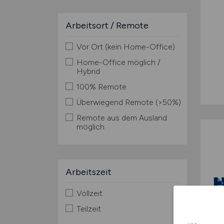
Arbeitsort / Remote
Vor Ort (kein Home-Office)
Home-Office möglich /
Hybrid
100% Remote
Überwiegend Remote (>50%)
Remote aus dem Ausland
möglich
Arbeitszeit
Vollzeit
Teilzeit