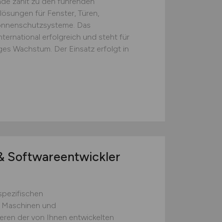
de zählt zu den führenden
ösungen für Fenster, Türen,
Sonnenschutzsysteme. Das
nternational erfolgreich und steht für
ges Wachstum. Der Einsatz erfolgt in
 Softwareentwickler
pezifischen
e Maschinen und
eren der von Ihnen entwickelten