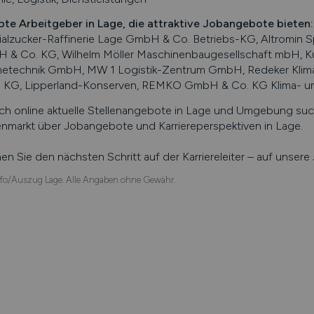
bte Arbeitgeber in
Lage
, die attraktive Jobangebote bieten
:
alzucker-Raffinerie Lage GmbH & Co. Betriebs-KG, Altromin S
 & Co. KG, Wilhelm Möller Maschinenbaugesellschaft mbH, K
etechnik GmbH, MW 1 Logistik-Zentrum GmbH, Redeker Klima-
. KG, Lipperland-Konserven, REMKO GmbH & Co. KG Klima- 
ch online aktuelle Stellenangebote in
Lage
und Umgebung suche
enmarkt über Jobangebote und Karriereperspektiven in
Lage
.
n Sie den nächsten Schritt auf der Karriereleiter – auf unser
fo/Auszug Lage. Alle Angaben ohne Gewähr.