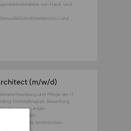
ageInbetriebnahme von Hard- und
ensorik/Schnittstellen/etc.) und
Architect
(m/w/d)
eiterentwicklung und Pflege der IT-
rolling-UmfeldAnalyse, Bewertung
nforderungen in enger
d internationalen
ektur-Blueprints, technischen