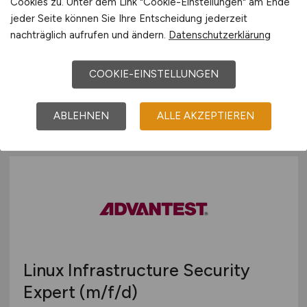
Cookies zu. Unter dem Link "Cookie-Einstellungen" am Ende
Production Analytical Solutions
jeder Seite können Sie Ihre Entscheidung jederzeit
(PAS) Developer
(m/f/d)
nachträglich aufrufen und ändern.
Datenschutzerklärung
Advantest Europe GmbH
COOKIE-EINSTELLUNGEN
vor 5 Tagen
Böblingen
ABLEHNEN
ALLE AKZEPTIEREN
Linux Infrastructure Security
Expert
(m/f/d)