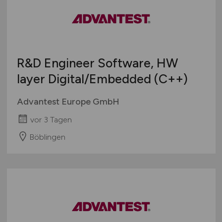
Thüringen
Wirtschaftsinformatik
Deutschlandweit
Sonstige
Österreich
Schweiz
R&D Engineer Software, HW
Europa
layer Digital/Embedded (C++)
International
Advantest Europe GmbH
vor 3 Tagen
Böblingen