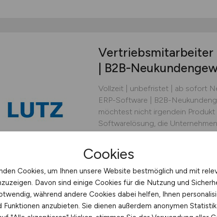
Vertriebsmitarbeiter
| B2B-Neukundengew
Vollzeit | unbefristet | ab sofort 
ERP-Software | B2B-Neukundeng
möchtest nicht irgendein Produkt 
Softwarelösung, die Unternehmen 
überzeugst durch Kommunikationsst
hast Freude daran, aktiv auf poten
Cookies
Lutz Büro- und Datentechni
nden Cookies, um Ihnen unsere Website bestmöglich und mit rele
vor 4 Tagen
Neuss
nzuzeigen. Davon sind einige Cookies für die Nutzung und Sicherh
otwendig, während andere Cookies dabei helfen, Ihnen personalisi
nd Funktionen anzubieten. Sie dienen außerdem anonymen Statisti