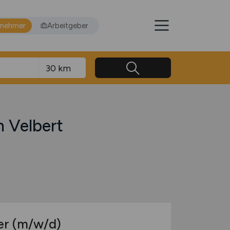
tnehmer
Arbeitgeber
n Velbert
er
(m/w/d)