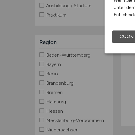
Wenn Sie a
Ausbildung / Studium
Unter dem 
Entscheidu
Praktikum
COOKI
Region
Baden-Württemberg
Bayern
Berlin
Brandenburg
Bremen
Hamburg
Hessen
Mecklenburg-Vorpommern
Niedersachsen