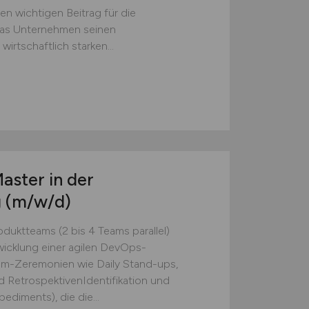
en wichtigen Beitrag für die
 das Unternehmen seinen
wirtschaftlich starken...
aster in der
g
(m/w/d)
uktteams (2 bis 4 Teams parallel)
wicklung einer agilen DevOps-
um-Zeremonien wie Daily Stand-ups,
d RetrospektivenIdentifikation und
diments), die die...