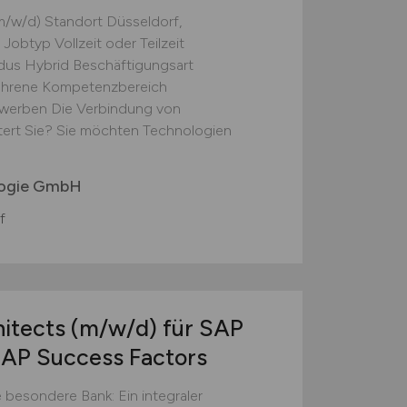
/w/d) Standort Düsseldorf,
btyp Vollzeit oder Teilzeit
s Hybrid Beschäftigungsart
rfahrene Kompetenzbereich
ewerben Die Verbindung von
tert Sie? Sie möchten Technologien
logie GmbH
f
hitects
(m/w/d)
für SAP
SAP Success Factors
besondere Bank: Ein integraler