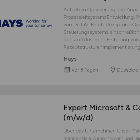
Aufgaben Optimierung und Anpa
ProzessleitsystemsEntwicklung, 
von DeltaV-Batch-RezepturenOpt
Steuerungssystems einschließlich P
RohstoffdosierungErstellung von
RezeptstrukturenImplementierung 
Hays
vor 3 Tagen
Düsseldor
Expert Microsoft & Co
(m/w/d)
Über das Unternehmen Unser Mand
mehr soziale Gerechtigkeit und leis