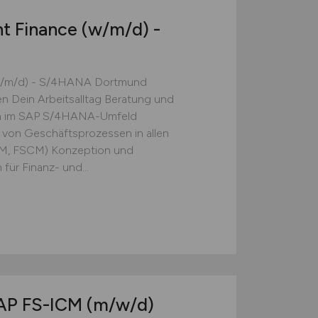
nt Finance
(w/m/d)
-
(w/m/d) - S/4HANA Dortmund
en Dein Arbeitsalltag Beratung und
en im SAP S/4HANA-Umfeld
 von Geschäftsprozessen in allen
RM, FSCM) Konzeption und
für Finanz- und...
SAP FS-ICM
(m/w/d)