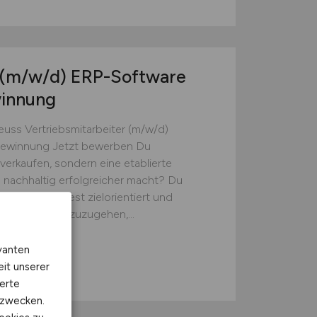
(m/w/d)
ERP-Software
innung
Neuss Vertriebsmitarbeiter (m/w/d)
ewinnung Jetzt bewerben Du
verkaufen, sondern eine etablierte
nachhaltig erfolgreicher macht? Du
ärke, arbeitest zielorientiert und
zielle Kunden zuzugehen,...
k GmbH
vanten
eit unserer
erte
kzwecken.