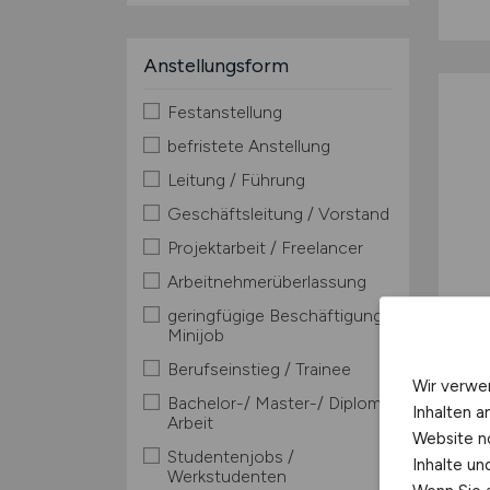
Anstellungsform
Festanstellung
befristete Anstellung
Leitung / Führung
Geschäftsleitung / Vorstand
Projektarbeit / Freelancer
Arbeitnehmerüberlassung
geringfügige Beschäftigung /
Minijob
Berufseinstieg / Trainee
Wir verwe
Bachelor-/ Master-/ Diplom-
Inhalten a
Arbeit
Website n
Studentenjobs /
Inhalte u
Werkstudenten