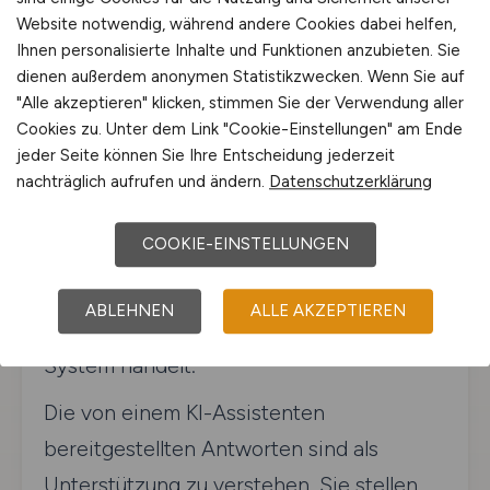
Website notwendig, während andere Cookies dabei helfen,
Ihnen personalisierte Inhalte und Funktionen anzubieten. Sie
KI-Assistenten und Chatfunktionen
dienen außerdem anonymen Statistikzwecken. Wenn Sie auf
"Alle akzeptieren" klicken, stimmen Sie der Verwendung aller
Soweit Nutzer auf unseren Plattformen
Cookies zu. Unter dem Link "Cookie-Einstellungen" am Ende
unmittelbar mit einem KI-gestützten
jeder Seite können Sie Ihre Entscheidung jederzeit
Assistenten oder Chat-System
nachträglich aufrufen und ändern.
Datenschutzerklärung
kommunizieren können, wird dies im
COOKIE-EINSTELLUNGEN
jeweiligen Nutzungskontext kenntlich
gemacht, sofern nicht bereits eindeutig
ABLEHNEN
ALLE AKZEPTIEREN
erkennbar ist, dass es sich um ein KI-
System handelt.
Die von einem KI-Assistenten
bereitgestellten Antworten sind als
Unterstützung zu verstehen. Sie stellen