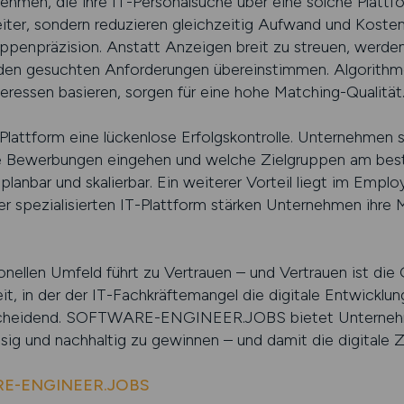
hmen, die ihre IT-Personalsuche über eine solche Plattf
iter, sondern reduzieren gleichzeitig Aufwand und Kosten. 
ruppenpräzision. Anstatt Anzeigen breit zu streuen, werden
t den gesuchten Anforderungen übereinstimmen. Algorithm
teressen basieren, sorgen für eine hohe Matching-Qualität
Plattform eine lückenlose Erfolgskontrolle. Unternehmen s
e Bewerbungen eingehen und welche Zielgruppen am best
lanbar und skalierbar. Ein weiterer Vorteil liegt im Emplo
ner spezialisierten IT-Plattform stärken Unternehmen ihre
onellen Umfeld führt zu Vertrauen – und Vertrauen ist die 
it, in der der IT-Fachkräftemangel die digitale Entwicklun
scheidend. SOFTWARE-ENGINEER.JOBS bietet Unternehmen
ssig und nachhaltig zu gewinnen – und damit die digitale 
ARE-ENGINEER.JOBS