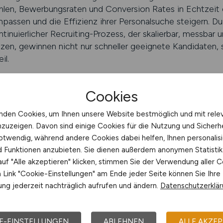
ahlen, Bewerbungsraten und Conversion Rates in Echtzei
npassen und die Effizienz ihrer Personalsuche steigern. Dur
inuierlicher Recruiting-Prozess, der skalierbar, messbar u
en, gewinnen nicht nur schneller geeignete Kandidaten, so
il.
WARE-ENGINEER.JOBS schalten
Cookies
tung zur IT-Fachkräftegewinnung
nden Cookies, um Ihnen unsere Website bestmöglich und mit rele
nzuzeigen. Davon sind einige Cookies für die Nutzung und Sicherh
-Recruiting vor unterschiedlichen Herausforderungen. W
otwendig, während andere Cookies dabei helfen, Ihnen personalisi
rbeiten müssen, benötigen etablierte Unternehmen Unters
nd Funktionen anzubieten. Sie dienen außerdem anonymen Statisti
ue Zielgruppen zu erschließen. Eine individuelle Beratung hi
uf "Alle akzeptieren" klicken, stimmen Sie der Verwendung aller C
achkräfte gezielt und nachhaltig zu gewinnen. Eine profes
Link "Cookie-Einstellungen" am Ende jeder Seite können Sie Ihre
 Welche Kanäle funktionieren? Welche Zielgruppen werde
ng jederzeit nachträglich aufrufen und ändern.
Datenschutzerklä
sis dieser Erkenntnisse lassen sich konkrete Maßnahmen 
 über die technische Aufbereitung bis hin zur Nutzung da
E-EINSTELLUNGEN
ABLEHNEN
ALLE AKZEP