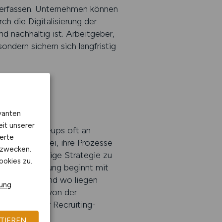
t erfassen. Unternehmen können
ch die Digitalisierung der
nd nachhaltig ist. Arbeitgeber,
ndern sichern sich langfristig
vanten
eit unserer
ährend Start-ups oft an
erte
tützung dabei, ihre Prozesse
kzwecken.
lft, die richtige Strategie zu
ookies zu.
sionelle Beratung beginnt mit
n erreicht? Und wo liegen
rung
definieren – von der
tenbasierter Recruiting-
TIEREN