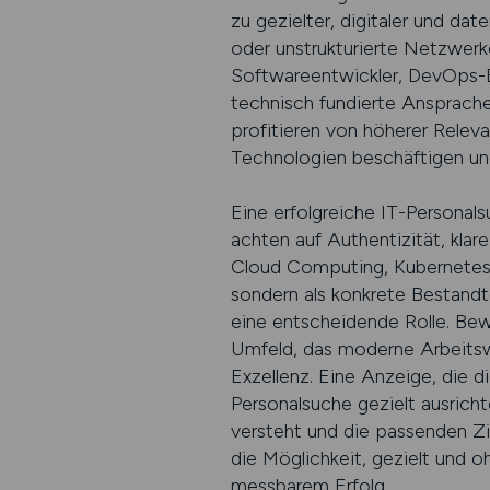
zu gezielter, digitaler und d
oder unstrukturierte Netzwerke
Softwareentwickler, DevOps-En
technisch fundierte Ansprache.
profitieren von höherer Releva
Technologien beschäftigen und 
Eine erfolgreiche IT-Personal
achten auf Authentizität, klar
Cloud Computing, Kubernetes, 
sondern als konkrete Bestandt
eine entscheidende Rolle. Be
Umfeld, das moderne Arbeitsw
Exzellenz. Eine Anzeige, die d
Personalsuche gezielt ausrichte
versteht und die passenden Zi
die Möglichkeit, gezielt und o
messbarem Erfolg.