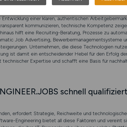
 mehr als Theorie. Es geht um praxisnahe Umsetzung, um
Entwicklung einer klaren, authentischen Arbeitgebermarke
 transparent kommunizieren, technische Kompetenz zeig
hinaus hilft eine Recruiting-Beratung, Prozesse zu automa
ammatic Job Advertising, Bewerbermanagementsysteme u
steigerungen. Unternehmen, die diese Technologien nutzen,
ratung ist damit ein entscheidender Hebel für den Erfolg de
t technischer Expertise und schafft eine Basis für nachha
INEER.JOBS schnell qualifiziert
inden, erfordert Strategie, Reichweite und technologische
ftware-Engineering bietet all diese Faktoren und vereint s