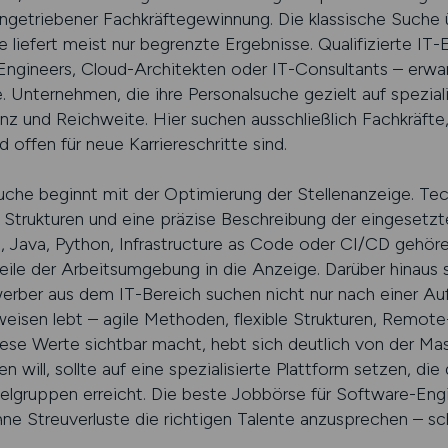
atengetriebener Fachkräftegewinnung. Die klassische Suche
 liefert meist nur begrenzte Ergebnisse. Qualifizierte IT
gineers, Cloud-Architekten oder IT-Consultants – erwart
 Unternehmen, die ihre Personalsuche gezielt auf speziali
nz und Reichweite. Hier suchen ausschließlich Fachkräfte
offen für neue Karriereschritte sind.
suche beginnt mit der Optimierung der Stellenanzeige. Te
e Strukturen und eine präzise Beschreibung der eingesetz
Java, Python, Infrastructure as Code oder CI/CD gehören
eile der Arbeitsumgebung in die Anzeige. Darüber hinaus 
werber aus dem IT-Bereich suchen nicht nur nach einer A
eisen lebt – agile Methoden, flexible Strukturen, Remot
iese Werte sichtbar macht, hebt sich deutlich von der Mas
n will, sollte auf eine spezialisierte Plattform setzen, di
elgruppen erreicht. Die beste Jobbörse für Software-En
hne Streuverluste die richtigen Talente anzusprechen – sch