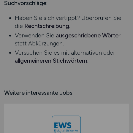
Mecklenburg-Vorpommern
Suchvorschläge:
SAP / ERP Beratung
Ausbildung / Studium
Niedersachsen
SAP / ERP Entwicklung
Praktikum
Haben Sie sich vertippt? Überprüfen Sie
Nordrhein-Westfalen
Social Media
die
Rechtschreibung
.
Rheinland-Pfalz
Softwareentwicklung
Verwenden Sie
ausgeschriebene Wörter
Saarland
System- & Netzwerkadministration
statt Abkürzungen.
Sachsen
Technische Dokumentation
Versuchen Sie es mit alternativen oder
Sachsen-Anhalt
Telekommunikation
allgemeineren Stichwörtern
.
Schleswig-Holstein
Webentwicklung
Thüringen
Wirtschaftsinformatik
Deutschlandweit
Sonstige
Österreich
Weitere interessante Jobs:
Schweiz
Europa
International