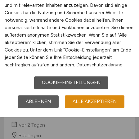
und mit relevanten Inhalten anzuzeigen. Davon sind einige
vor 2 Tagen
Cookies für die Nutzung und Sicherheit unserer Website
Neuburg
notwendig, während andere Cookies dabei helfen, Ihnen
personalisierte Inhalte und Funktionen anzubieten. Sie dienen
außerdem anonymen Statistikzwecken. Wenn Sie auf "Alle
akzeptieren" klicken, stimmen Sie der Verwendung aller
Cookies zu. Unter dem Link "Cookie-Einstellungen" am Ende
jeder Seite können Sie Ihre Entscheidung jederzeit
nachträglich aufrufen und ändern.
Datenschutzerklärung
COOKIE-EINSTELLUNGEN
R&D Engineer Software, HW
layer Digital/Embedded (C++)
ABLEHNEN
ALLE AKZEPTIEREN
Advantest Europe GmbH
vor 2 Tagen
Böblingen