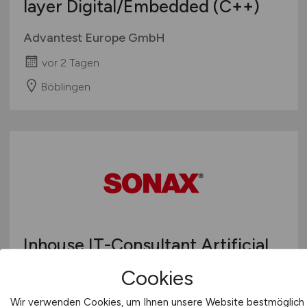
layer Digital/Embedded (C++)
Advantest Europe GmbH
vor 2 Tagen
Böblingen
Inhouse IT-Consultant Artificial
Intelligence
Cookies
SONAX GmbH
Wir verwenden Cookies, um Ihnen unsere Website bestmöglich