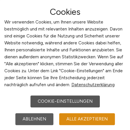
11.07.2026
Cookies
Wuppertal
Wir verwenden Cookies, um Ihnen unsere Website
bestmöglich und mit relevanten Inhalten anzuzeigen. Davon
sind einige Cookies für die Nutzung und Sicherheit unserer
Website notwendig, während andere Cookies dabei helfen,
Ihnen personalisierte Inhalte und Funktionen anzubieten. Sie
dienen außerdem anonymen Statistikzwecken. Wenn Sie auf
"Alle akzeptieren" klicken, stimmen Sie der Verwendung aller
Cookies zu. Unter dem Link "Cookie-Einstellungen" am Ende
IT Operations Engineer –
jeder Seite können Sie Ihre Entscheidung jederzeit
nachträglich aufrufen und ändern.
Datenschutzerklärung
Microsoft 365
(m/w/d)
Hays
COOKIE-EINSTELLUNGEN
15.06.2026
ABLEHNEN
ALLE AKZEPTIEREN
Herdorf