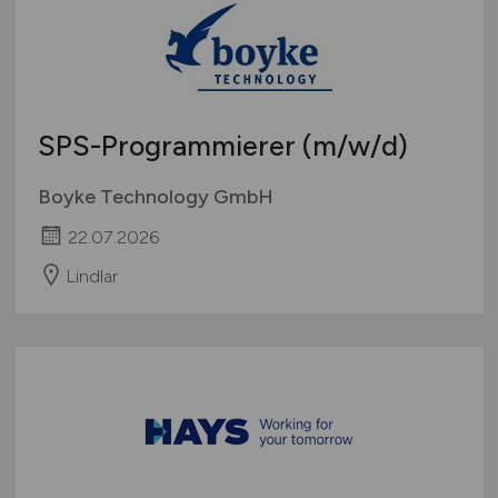
Deutschlandweit
Sonstige
Österreich
Schweiz
Europa
SPS-Programmierer
(m/w/d)
International
Boyke Technology GmbH
22.07.2026
Lindlar