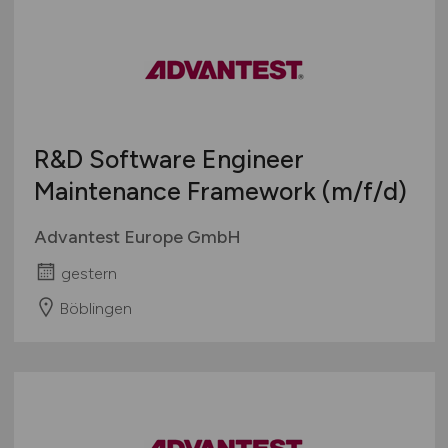
Thüringen
Wirtschaftsinformatik
Deutschlandweit
Sonstige
Österreich
Schweiz
Europa
R&D Software Engineer
International
Maintenance Framework
(m/f/d)
Advantest Europe GmbH
gestern
Böblingen