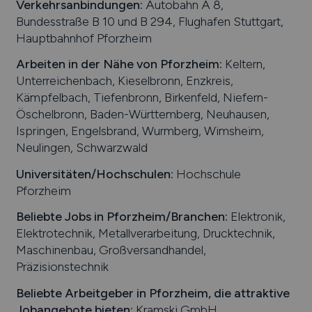
Verkehrsanbindungen:
Autobahn A 8,
Bundesstraße B 10 und B 294, Flughafen Stuttgart,
Hauptbahnhof Pforzheim
Arbeiten in der Nähe von
Pforzheim
:
Keltern,
Unterreichenbach, Kieselbronn, Enzkreis,
Kämpfelbach, Tiefenbronn, Birkenfeld, Niefern-
Öschelbronn, Baden-Württemberg, Neuhausen,
Ispringen, Engelsbrand, Wurmberg, Wimsheim,
Neulingen, Schwarzwald
Universitäten/Hochschulen:
Hochschule
Pforzheim
Beliebte Jobs in
Pforzheim
/Branchen
:
Elektronik,
Elektrotechnik, Metallverarbeitung, Drucktechnik,
Maschinenbau, Großversandhandel,
Präzisionstechnik
Beliebte Arbeitgeber in
Pforzheim
, die attraktive
Jobangebote bieten
:
Kramski GmbH,