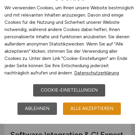
Wir verwenden Cookies, um Ihnen unsere Website bestmöglich
R&D Engineer Software, HW
und mit relevanten Inhalten anzuzeigen. Davon sind einige
layer Digital/Embedded (C++)
Cookies für die Nutzung und Sicherheit unserer Website
(m/f/d)
notwendig, während andere Cookies dabei helfen, Ihnen
personalisierte Inhalte und Funktionen anzubieten. Sie dienen
Advantest Europe GmbH
außerdem anonymen Statistikzwecken. Wenn Sie auf "Alle
akzeptieren" klicken, stimmen Sie der Verwendung aller
02.08.2026
Cookies zu. Unter dem Link "Cookie-Einstellungen" am Ende
Böblingen
jeder Seite können Sie Ihre Entscheidung jederzeit
nachträglich aufrufen und ändern.
Datenschutzerklärung
COOKIE-EINSTELLUNGEN
ABLEHNEN
ALLE AKZEPTIEREN
Software Integration & CI Expert