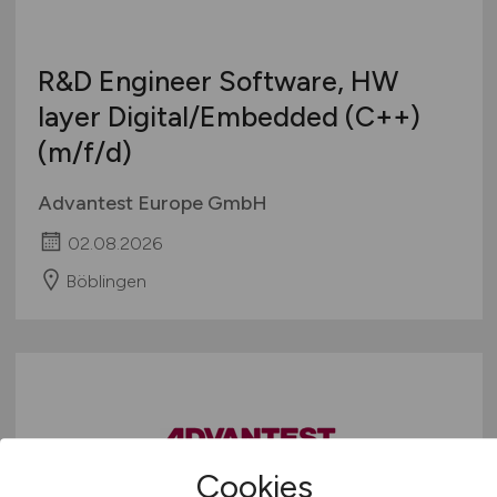
R&D Engineer Software, HW
layer Digital/Embedded (C++)
(m/f/d)
Advantest Europe GmbH
02.08.2026
Böblingen
Cookies