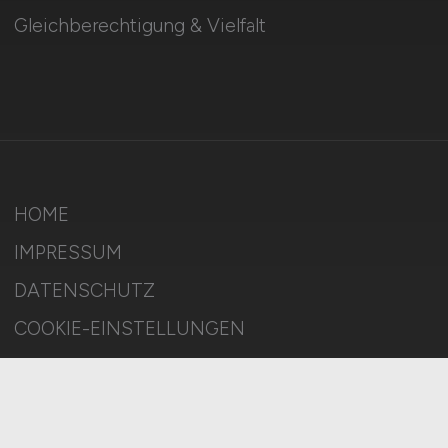
Gleichberechtigung & Vielfalt
HOME
IMPRESSUM
DATENSCHUTZ
COOKIE-EINSTELLUNGEN
AGB
BILDQUELLEN
KI-TRANSPARENZ